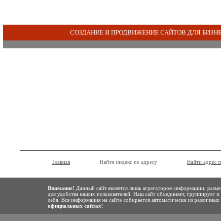
СОЗДАНИЕ И ПРОДВИЖЕНИЕ САЙТОВ ДЛЯ БИЗН
Главная
Найти индекс по адресу
Найти адрес 
Внимание!
Данный сайт является лишь агрегатором информации, разме
для удобства наших пользователей. Наш сайт объединяет, группирует и
себя. Вся информация на сайте собирается автоматически из различны
официальных сайтах!