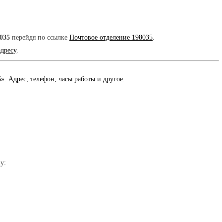
035
перейдя по ссылке
Почтовое отделение 198035
.
адресу
.
5
». Адрес, телефон, часы работы и другое.
у: