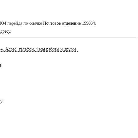
034
перейдя по ссылке
Почтовое отделение 199034
.
адресу
.
4
». Адрес, телефон, часы работы и другое.
3
у: