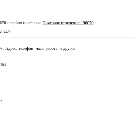
070
перейдя по ссылке
Почтовое отделение 196070
.
адресу
.
0
». Адрес, телефон, часы работы и другое.
.165
у: