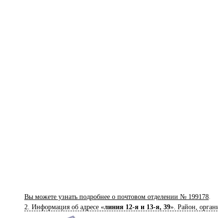
Вы можете узнать подробнее о почтовом отделении № 199178
.
2. Информация об адресе «
линия 12-я и 13-я, 39
». Район, орган