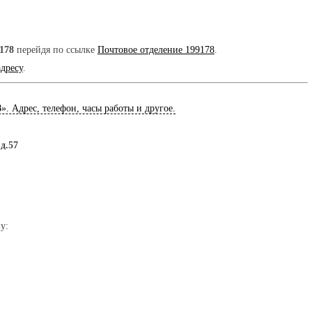
178
перейдя по ссылке
Почтовое отделение 199178
.
адресу
.
8
». Адрес, телефон, часы работы и другое.
д.57
у: