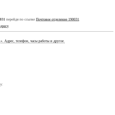
031
перейдя по ссылке
Почтовое отделение 190031
.
адресу
.
1
». Адрес, телефон, часы работы и другое.
у: