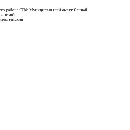
ого района СПб:
Муниципальный округ Сенной
занский
иралтейский