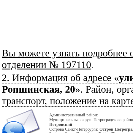
Вы можете узнать подробнее 
отделении № 197110
.
2. Информация об адресе «
ул
Ропшинская, 20
». Район, орг
транспорт, положение на карте
Административный район:
Муниципальные округа Петроградского райо
Петровский
Острова Санкт-Петербурга:
Остров Петрогра