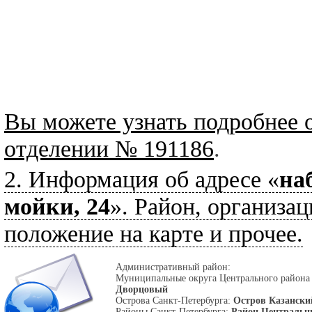
Вы можете узнать подробнее 
отделении № 191186
.
2. Информация об адресе «
на
мойки, 24
». Район, организац
положение на карте и прочее.
Административный район:
Муниципальные округа Центрального района
Дворцовый
Острова Санкт-Петербурга:
Остров Казански
Районы Санкт-Петербурга:
Район Централь