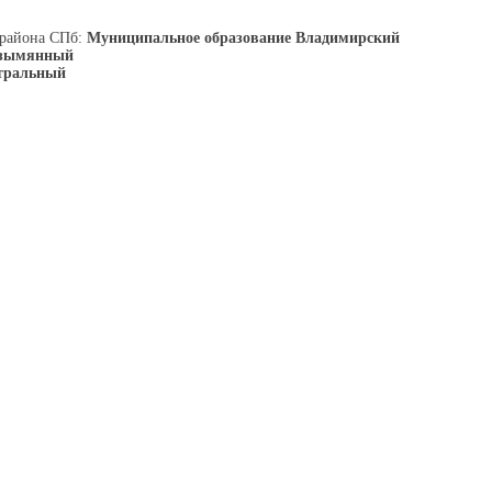
 района СПб:
Муниципальное образование Владимирский
езымянный
тральный