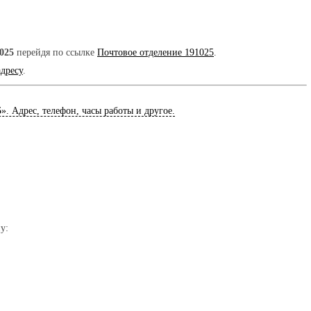
025
перейдя по ссылке
Почтовое отделение 191025
.
адресу
.
5
». Адрес, телефон, часы работы и другое.
у: