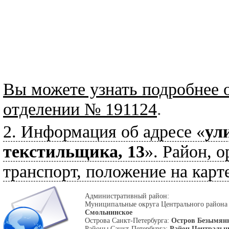
Вы можете узнать подробнее 
отделении № 191124
.
2. Информация об адресе «
ул
текстильщика, 13
». Район, о
транспорт, положение на карте
Административный район:
Муниципальные округа Центрального района
Смольнинское
Острова Санкт-Петербурга:
Остров Безымян
Районы Санкт-Петербурга:
Район Централь