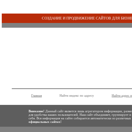
СОЗДАНИЕ И ПРОДВИЖЕНИЕ САЙТОВ ДЛЯ БИЗН
Главная
Найти индекс по адресу
Найти адрес 
Внимание!
Данный сайт является лишь агрегатором информации, разме
для удобства наших пользователей. Наш сайт объединяет, группирует и
себя. Вся информация на сайте собирается автоматически из различны
официальных сайтах!